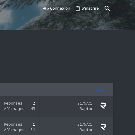
Connexion
S'inscrire
Filtres
Réponses
2
21/6/21
Affichages
143
Raptor
Réponses
1
21/6/21
Affichages
134
Raptor