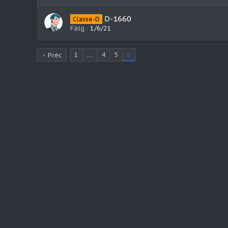
D-1660
Classe-D
Fälg
1/6/21
1
…
4
5
6
Préc