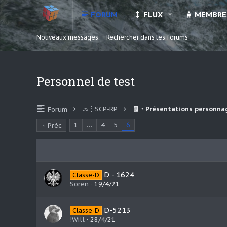
FORUM
FLUX
MEMBRE
Nouveaux messages
Rechercher dans les forums
Personnel de test
🧢︙SCP-RP
🧾・Présentations personna
Forum
1
…
4
5
6
Préc
D - 1624
Classe-D
Soren
19/4/21
D-5213
Classe-D
!Will
28/4/21