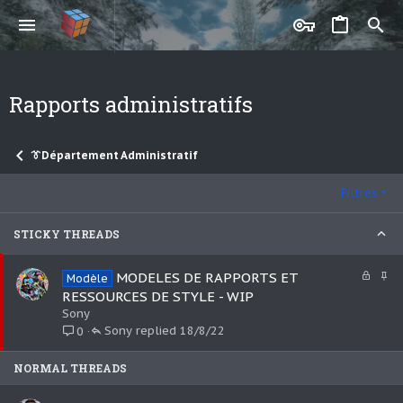
Rapports administratifs
👔Département Administratif
Filtres
STICKY THREADS
F
I
MODELES DE RAPPORTS ET
Modèle
e
m
RESSOURCES DE STYLE - WIP
r
p
Sony
m
o
Sony
18/8/22
0
é
r
t
NORMAL THREADS
a
n