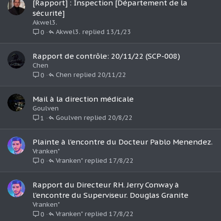
t
[Rapport] : Inspection [Département de la
e
sécurité]
Akwel3.
Akwel3.
13/1/23
0
Rapport de contrôle: 20/11/22 (SCP-008)
Chen
Chen
20/11/22
0
Mail à la direction médicale
Goulven
Goulven
20/8/22
1
Plainte à l'encontre du Docteur Pablo Menendez.
Vranken"
Vranken"
17/8/22
0
Rapport du Directeur RH. Jerry Conway à
l'encontre du Superviseur. Douglas Granite
Vranken"
Vranken"
17/8/22
0