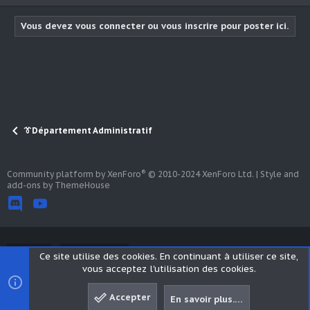
Vous devez vous connecter ou vous inscrire pour poster ici.
👔Département Administratif
®
Community platform by XenForo
© 2010-2024 XenForo Ltd.
|
Style and
add-ons by ThemeHouse
Abyss V2
Français (FR)
Ce site utilise des cookies. En continuant à utiliser ce site,
vous acceptez l'utilisation des cookies.
Termes et règles
Politique de confidentialité
Aide
Accueil
R
Accepter
En savoir plus.…
S
Haut
Bas
S