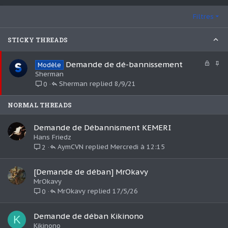
Filtres
STICKY THREADS
F
I
Demande de dé-bannissement
Modèle
e
m
Sherman
r
p
Sherman
8/9/21
0
m
o
é
r
NORMAL THREADS
t
a
Demande de Débannisment KEMERI
n
t
Hans Friedz
e
AymCVN
Mercredi à 12:15
2
[Demande de déban] MrOkavy
MrOkavy
MrOkavy
17/5/26
0
Demande de déban Kikinono
K
Kikinono