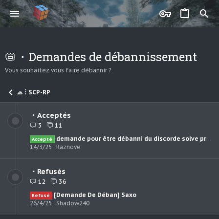
📛・Demandes de débannissement
Vous souhaitez vous faire débannir ?
🧢︙SCP-RP
・Acceptés
3
11
demande pour être débanni du discorde solve principale
Accepté
14/3/25
Raznove
・Refusés
12
36
[Demande De Déban] Saxo
Refusé
26/4/25
Shadow240