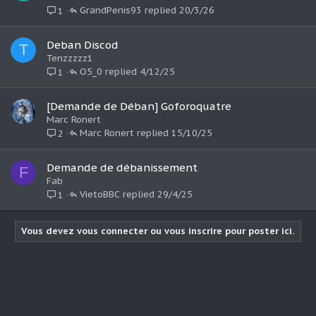
GrandPenis93
20/3/26
1
Deban Discod
T
Tenzzzzz1
O5_0
4/12/25
1
[Demande de Déban] Goforoquatre
Marc Ronert
Marc Ronert
15/10/25
2
Demande de débanissement
F
Fab
VietoBBC
29/4/25
1
Vous devez vous connecter ou vous inscrire pour poster ici.